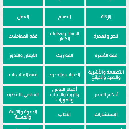
الزكاة
الصيام
العمل
الجهاد ومعاملة
الحج والعمرة
فقه المعاملات
الكفار
فقه الأسرة
المواريث
الأيمان والنذور
الأطعمة والأشربة
الجنايات والحدود
فقه المناسبات
والصيد والذبائح
أحكام اللباس
أحكام السفر
والزينة والحجاب
المناهي اللفظية
والعورات
الدعوة والتربية
الإستشارات
الآداب
والحسبة