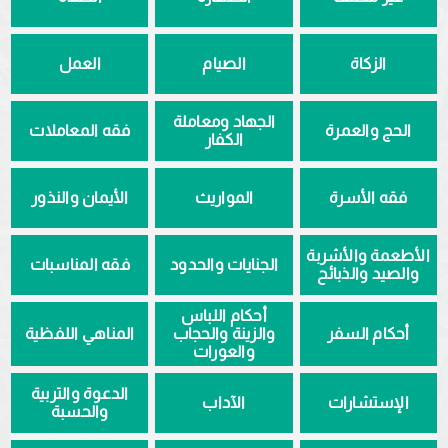
الزكاة
الصيام
العمل
الجهاد ومعاملة
الحج والعمرة
فقه المعاملات
الكفار
فقه الأسرة
المواريث
الأيمان والنذور
الأطعمة والأشربة
الجنايات والحدود
فقه المناسبات
والصيد والذبائح
أحكام اللباس
أحكام السفر
والزينة والحجاب
المناهي اللفظية
والعورات
الدعوة والتربية
الإستشارات
الآداب
والحسبة